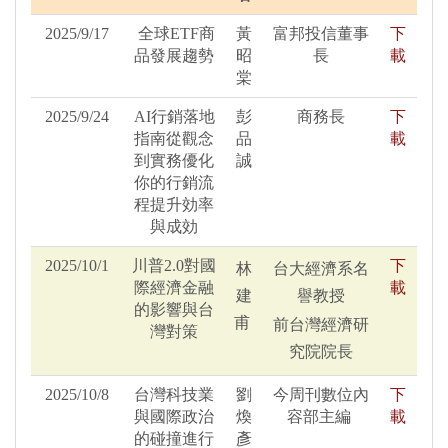
2025/9/17
全球ETF商
黃
富邦投信董事
下
品發展趨勢
昭
長
載
棠
2025/9/24
AI行銷落地
彭
商務長
下
指南從觀念
品
載
到實務優化
誠
你的行銷流
程提升効率
與成効
2025/10/1
川普2.0對國
下
林
台大經濟系名
際經濟金融
載
建
譽教授
的影響與台
甫
前台灣經濟研
灣對策
究院院長
2025/10/8
台灣科技業
劉
今周刊數位內
下
與國際政治
煥
容部主編
載
的碰撞進行
彥