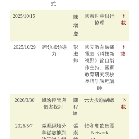
式
2025/10/15
國泰世華銀行
下
陳
協理
載
增
慶
2025/10/29
跨領域領導
彭
國立教育廣播
下
力
淑
電臺《科技新
載
卿
視野》節目製
作主持、國家
教育研究院校
長培訓課程講
師
2026/3/30
風險控管與
陳
元大投顧副總
下
個案探討
程
載
坤
2026/5/7
職涯經驗分
張
怡和餐飲集團
享從數據到
崇
Network