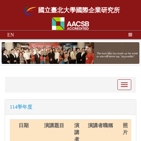
國立臺北大學國際企業研究所
EN
Toggle
navigati
114學年度
日期
演講題目
演
演講者職稱
照
講
片
者