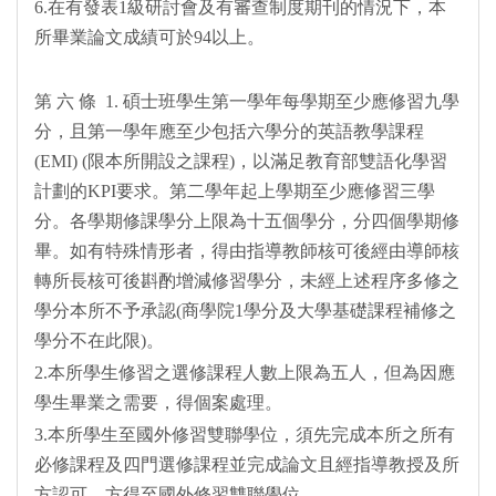
6.在有發表1級研討會及有審查制度期刊的情況下，本
所畢業論文成績可於94以上。
第 六 條 1. 碩士班學生第一學年每學期至少應修習九學
分，且第一學年應至少包括六學分的英語教學課程
(EMI) (限本所開設之課程)，以滿足教育部雙語化學習
計劃的KPI要求。第二學年起上學期至少應修習三學
分。各學期修課學分上限為十五個學分，分四個學期修
畢。如有特殊情形者，得由指導教師核可後經由導師核
轉所長核可後斟酌增減修習學分，未經上述程序多修之
學分本所不予承認(商學院1學分及大學基礎課程補修之
學分不在此限)。
2.本所學生修習之選修課程人數上限為五人，但為因應
學生畢業之需要，得個案處理。
3.本所學生至國外修習雙聯學位，須先完成本所之所有
必修課程及四門選修課程並完成論文且經指導教授及所
方認可，方得至國外修習雙聯學位。