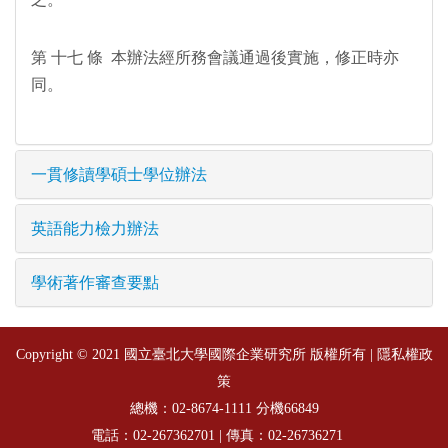
第 十七 條 本辦法經所務會議通過後實施，修正時亦
同。
一貫修讀學碩士學位辦法
英語能力檢力辦法
學術著作審查要點
Copyright © 2021 國立臺北大學國際企業研究所 版權所有 |
隱私權政
策
總機：
分機66849
02-8674-1111
電話：
| 傳真：02-26736271
02-267362701