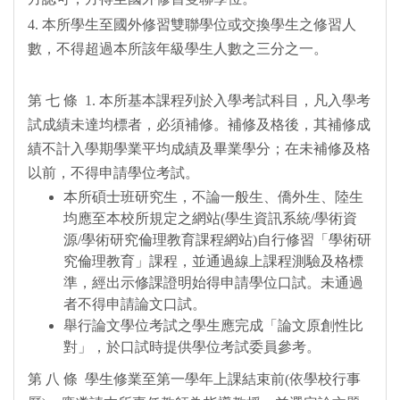
4. 本所學生至國外修習雙聯學位或交換學生之修習人
數，不得超過本所該年級學生人數之三分之一。
第 七 條 1. 本所基本課程列於入學考試科目，凡入學考
試成績未達均標者，必須補修。補修及格後，其補修成
績不計入學期學業平均成績及畢業學分；在未補修及格
以前，不得申請學位考試。
本所碩士班研究生，不論一般生、僑外生、陸生
均應至本校所規定之網站(學生資訊系統/學術資
源/學術研究倫理教育課程網站)自行修習「學術研
究倫理教育」課程，並通過線上課程測驗及格標
準，經出示修課證明始得申請學位口試。未通過
者不得申請論文口試。
舉行論文學位考試之學生應完成「論文原創性比
對」，於口試時提供學位考試委員參考。
第 八 條 學生修業至第一學年上課結束前(依學校行事