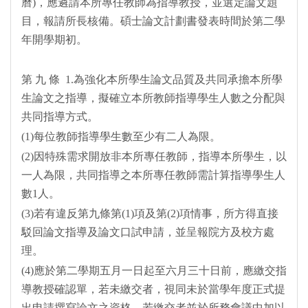
曆)，應遴請本所專任教師為指導教授，並選定論文題
目，報請所長核備。碩士論文計劃書發表時間於第二學
年開學期初。
第 九 條 1.為強化本所學生論文品質及共同承擔本所學
生論文之指導，擬確立本所教師指導學生人數之分配與
共同指導方式。
(1)每位教師指導學生數至少有二人為限。
(2)因特殊需求開放非本所專任教師，指導本所學生，以
一人為限，共同指導之本所專任教師需計算指導學生人
數1人。
(3)若有違反第九條第(1)項及第(2)項情事，所方得直接
駁回論文指導及論文口試申請，並呈報院方及校方處
理。
(4)應於第二學期五月一日起至六月三十日前，應繳交指
導教授確認單，若未繳交者，視同未於當學年度正式提
出申請撰寫論文之資格。若繳交者並於所務會議中加以