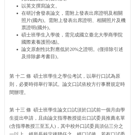
以英文撰寫論文。
在研討會發表論文，需附上發表出席證明及相關
照片(國內)。需附上發表出席證明、相關照片及機
票證明(國外)。
碩士班學生入學後，需完成國立臺北大學商學院
國際素養護照6點。
論文原創性比對應低於20%之證明。(僅排除引述
及排除參考書目)。
第 十二 條 碩士班學生之學位考試，以舉行口試為原
則，必要時得舉行筆試。論文口試依校方行事曆規定時
間辦理。
第 十三 條 碩士班學生論文口試須於口試前一個月由學
生提出申請，且由論文指導教授提出口試委員推薦名單
(含指導教授三至五人)，其中校外口試委員須佔三分之
一以上，經所長核定後聘任之。經口試後，若有口試委