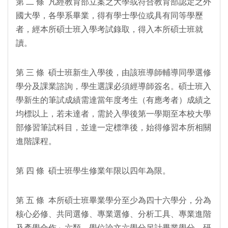
第 二 條 凡經教育部立案之大學或符合教育部認定之外
國大學，各學系畢業，得有學士學位或具有同等學歷
者，經本所碩士班入學考試錄取，得入本所碩士班就
讀。
第 三 條 碩士班新生入學後，由該班導師輔導同學選修
學分及課業諮詢，學生選課必須經導師簽名。碩士班入
學新生的筆試成績需達當年度考生（有應考者）成績之
均標以上，若未達者，需於入學後第一學期至本校大學
部修習筆試科目，並達一定標準後，始得修習本所相關
進階課程。
第 四 條 碩士班學生修業年限以四年為限。
第 五 條 本所碩士班畢業學分至少為四十六學分，分為
核心必修、共同選修、專業選修、分析工具、專業進階
及產學合作」六類，學位論文六學分另計畢業學分。研