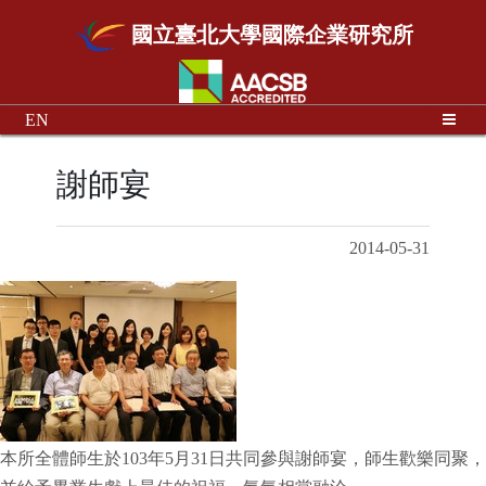
國立臺北大學國際企業研究所
EN
謝師宴
2014-05-31
本所全體師生於
103
年
5
月
31
日共同參與謝師宴，師生歡樂同聚，