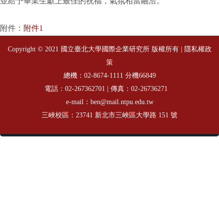
並給予畢業生獻上最佳的祝福，氣氛相當融洽。
附件：
附件1
Copyright © 2021 國立臺北大學國際企業研究所 版權所有 |
隱私權政
策
總機：
分機66849
02-8674-1111
電話：
| 傳真：02-26736271
02-267362701
e-mail：ben@mail.ntpu.edu.tw
三峽校區：23741 新北市三峽區大學路 151 號