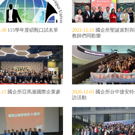
-30
115學年度碩甄口試名單
2022-12-21
國企所聖誕派對與
教師們同歡樂
-15
國企所亞馬遜國際企業參
2020-12-01
國企所台中捷安特
訪活動