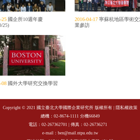
-25
國企所10週年慶
2016-04-17
寧蘇杭地區學術交
0/25)
業參訪
-08
國外大學研究交換學習
Copyright © 2021 國立臺北大學國際企業研究所 版權所有 |
隱私權政策
總機：
分機66849
02-8674-1111
電話：
| 傳真：02-26736271
02-267362701
e-mail：ben@mail.ntpu.edu.tw