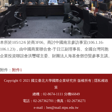
本所於105/12/6 於商3F06
。商討中國南京參訪事宜(106.1.16-
106.1.23)，由中國商業聯合會-于日江副理事長、全國台灣同胞
企業投資聯誼會洪璽曜主委、財團法人海基會鄧岱賢參事主講
。
附件：
附件1
Copyright © 2021 國立臺北大學國際企業研究所 版權所有 |
隱私權政
策
總機：
分機66849
02-8674-1111
電話：
| 傳真：02-26736271
02-267362701
e-mail：ben@mail.ntpu.edu.tw