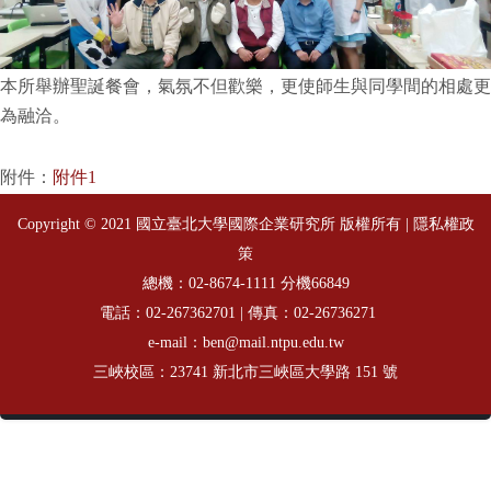
本所舉辦聖誕餐會，氣氛不但歡樂，更使師生與同學間的相處更
為融洽。
附件：
附件1
Copyright © 2021 國立臺北大學國際企業研究所 版權所有 |
隱私權政
策
總機：
分機66849
02-8674-1111
電話：
| 傳真：02-26736271
02-267362701
e-mail：ben@mail.ntpu.edu.tw
三峽校區：23741 新北市三峽區大學路 151 號