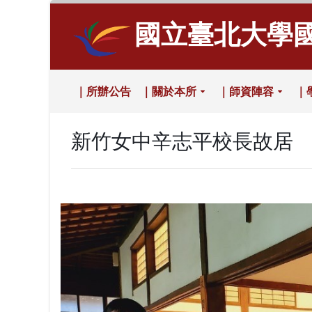
國立臺北大學
｜所辦公告
｜關於本所
｜師資陣容
｜
新竹女中辛志平校長故居